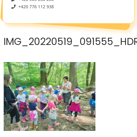
+420 776 112 938
IMG_20220519_091555_HD