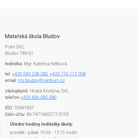
Mateřská škola Bludov
Polní 502,
Bludov 789 61
ředitelka:
Mgr. Kateřina Nétková
tel:
+420 583 238 280
,
+420 776 112 938
email:
ms.bludov@centrum.cz
zástupkyně:
Hrubá Kristýna, DiS.,
telefon
+420 606 082 086
IČO:
70997837
číslo účtu:
86-7471660277/0100
Úřední hodiny ředitelky školy:
pondělí - pátek 10:00 - 12:15 hodin