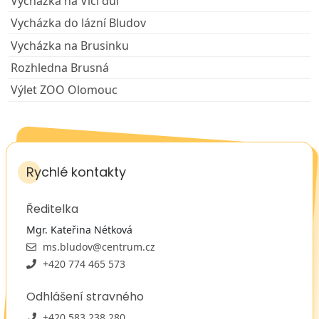
Vycházka na Vlčí důl
Vycházka do lázní Bludov
Vycházka na Brusinku
Rozhledna Brusná
Výlet ZOO Olomouc
Rychlé kontakty
Ředitelka
Mgr. Kateřina Nétková
ms.bludov@centrum.cz
+420 774 465 573
Odhlášení stravného
+420 583 238 280