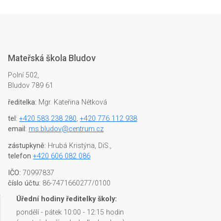
Mateřská škola Bludov
Polní 502,
Bludov 789 61
ředitelka:
Mgr. Kateřina Nétková
tel:
+420 583 238 280
,
+420 776 112 938
email:
ms.bludov@centrum.cz
zástupkyně:
Hrubá Kristýna, DiS.,
telefon
+420 606 082 086
IČO:
70997837
číslo účtu:
86-7471660277/0100
Úřední hodiny ředitelky školy:
pondělí - pátek 10:00 - 12:15 hodin