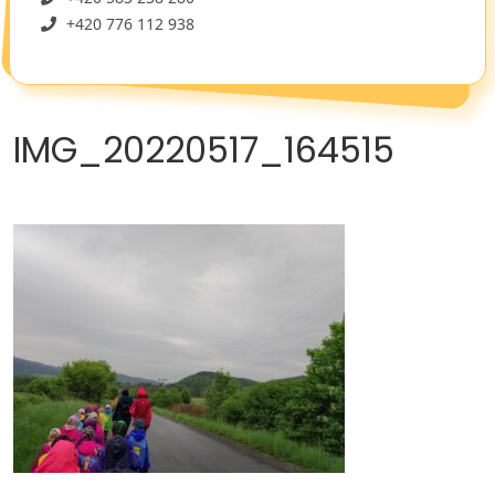
+420 776 112 938
IMG_20220517_164515