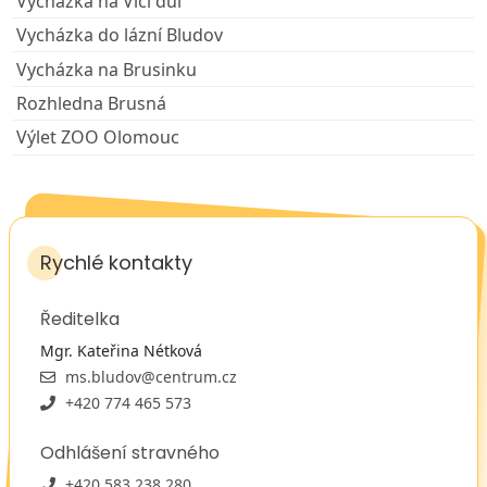
Vycházka na Vlčí důl
Vycházka do lázní Bludov
Vycházka na Brusinku
Rozhledna Brusná
Výlet ZOO Olomouc
Rychlé kontakty
Ředitelka
Mgr. Kateřina Nétková
ms.bludov@centrum.cz
+420 774 465 573
Odhlášení stravného
+420 583 238 280