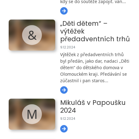
kdy se do soutěže zapojit. ván...
„Děti dětem“ –
&
výtěžek
předadventních trhů
9.12.2024
Výtěžek z předadventních trhů
byl předán, jako dar, nadaci „Děti
dětem“ do dětského domova v
Olomouckém kraji. Předávání se
zúčastnil i pan staros...
Mikuláš v Papoušku
M
2024
9.12.2024