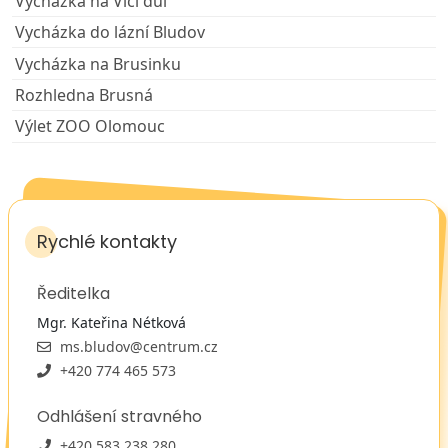
Vycházka na Vlčí důl
Vycházka do lázní Bludov
Vycházka na Brusinku
Rozhledna Brusná
Výlet ZOO Olomouc
Rychlé kontakty
Ředitelka
Mgr. Kateřina Nétková
ms.bludov@centrum.cz
+420 774 465 573
Odhlášení stravného
+420 583 238 280