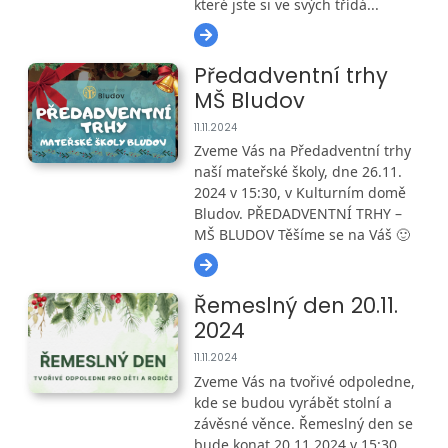
které jste si ve svých třídá...
Předadventní trhy
MŠ Bludov
11.11.2024
Zveme Vás na Předadventní trhy
naší mateřské školy, dne 26.11.
2024 v 15:30, v Kulturním domě
Bludov. PŘEDADVENTNÍ TRHY –
MŠ BLUDOV Těšíme se na Váš 🙂
Řemeslný den 20.11.
2024
11.11.2024
Zveme Vás na tvořivé odpoledne,
kde se budou vyrábět stolní a
závěsné věnce. Řemeslný den se
bude konat 20.11.2024 v 15:30