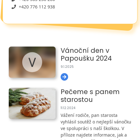
+420 776 112 938
Vánoční den v
V
Papoušku 2024
9.1.2025
Pečeme s panem
starostou
11.12.2024
Vážení rodiče, pan starosta
vyhlásil soutěž o nejlepší vánočku
ve spolupráci s naší školkou. V
příloze najdete informace, jak a