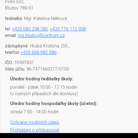
Polní 502,
Bludov 789 61
ředitelka:
Mgr. Kateřina Nétková
tel:
+420 583 238 280
,
+420 776 112 938
email:
ms.bludov@centrum.cz
zástupkyně:
Hrubá Kristýna, DiS.,
telefon
+420 606 082 086
IČO:
70997837
číslo účtu:
86-7471660277/0100
Úřední hodiny ředitelky školy:
pondělí - pátek 10:00 - 12:15 hodin
(v nutných případech dle domluvy)
Úřední hodiny hospodářky školy (účetní):
středa 7:00 - 14:00 hodin
Ochrana osobních údajů
Prohlášení o přístupnosti