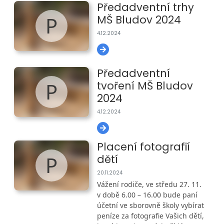
Předadventní trhy
P
MŠ Bludov 2024
4.12.2024
Předadventní
P
tvoření MŠ Bludov
2024
4.12.2024
Placení fotografií
P
dětí
20.11.2024
Vážení rodiče, ve středu 27. 11.
v době 6.00 – 16.00 bude paní
účetní ve sborovně školy vybírat
peníze za fotografie Vašich dětí,