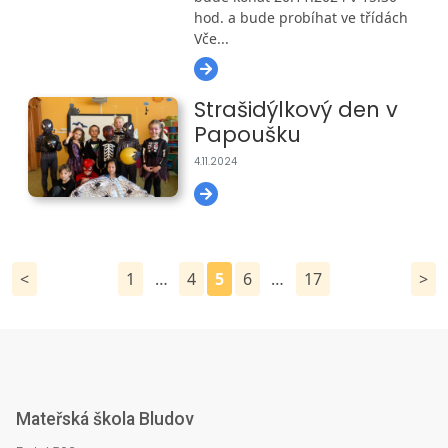
hod. a bude probíhat ve třídách
Vče...
Strašidýlkový den v
Papoušku
4.11.2024
Stránkování
<
1
…
4
5
6
…
17
>
příspěvků
Mateřská škola Bludov