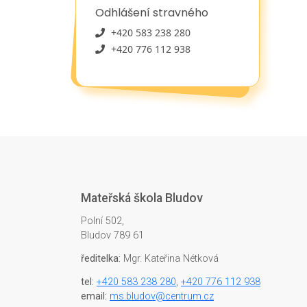
Odhlášení stravného
+420 583 238 280
+420 776 112 938
Mateřská škola Bludov
Polní 502,
Bludov 789 61
ředitelka:
Mgr. Kateřina Nétková
tel:
+420 583 238 280
,
+420 776 112 938
email:
ms.bludov@centrum.cz