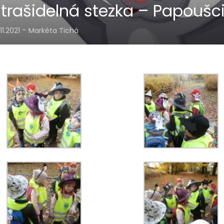
trašidelná stezka – Papoušc
-
.11.2021
Markéta Tichá