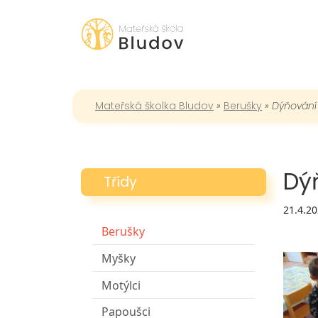
Mateřská školka Bludov
»
Berušky
»
Dýňování
Dý
Třídy
21.4.2
Berušky
Myšky
Motýlci
Papoušci