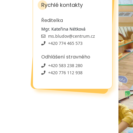
Rychlé kontakty
Ředitelka
Mgr. Kateřina Nétková
ms.bludov@centrum.cz
+420 774 465 573
Odhlášení stravného
+420 583 238 280
+420 776 112 938