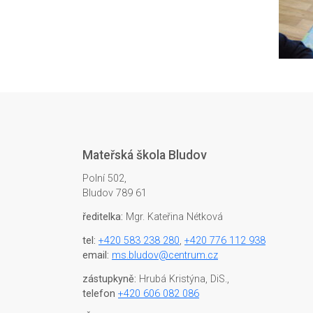
Mateřská škola Bludov
Polní 502,
Bludov 789 61
ředitelka:
Mgr. Kateřina Nétková
tel:
+420 583 238 280
,
+420 776 112 938
email:
ms.bludov@centrum.cz
zástupkyně:
Hrubá Kristýna, DiS.,
telefon
+420 606 082 086