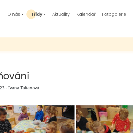
O nás
Třídy
Aktuality
Kalendář
Fotogalerie
ňování
-
023
Ivana Talianová