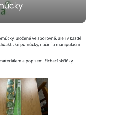
můcky
můcky, uložené ve sborovně, ale i v každé
, didaktické pomůcky, náčiní a manipulační
ateriálem a popisem, čichací skříňky.