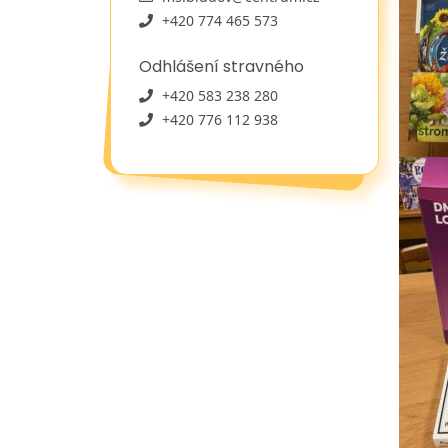
+420 774 465 573
Odhlášení stravného
+420 583 238 280
+420 776 112 938