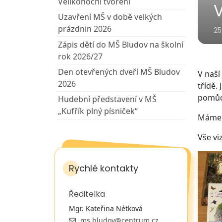
Velikonoční tvoření
Uzavření MŠ v době velkých
prázdnin 2026
25
Zápis dětí do MŠ Bludov na školní
rok 2026/27
Den otevřených dveří MŠ Bludov
V naší
2026
třídě.
pomůc
Hudební představení v MŠ
„Kufřík plný písniček“
Máme p
Vše viz
Rychlé kontakty
Ředitelka
Mgr. Kateřina Nétková
ms.bludov@centrum.cz