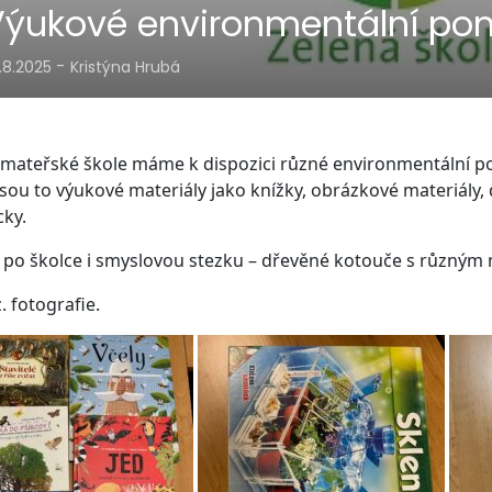
Výukové environmentální po
-
.8.2025
Kristýna Hrubá
 mateřské škole máme k dispozici různé environmentální po
 Jsou to výukové materiály jako knížky, obrázkové materiály
ky.
o školce i smyslovou stezku – dřevěné kotouče s různým m
. fotografie.