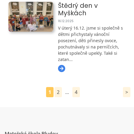
Štědrý den v
Myškách
16.12.2025
V úterý 16.12. jsme si společně s
dětmi přichystaly vánoční
posezení, děti přinesly ovoce,
pochutnávaly si na perníčcích,
které společně upekly. Také si
zatan...
Stránkování
1
2
…
4
>
příspěvků