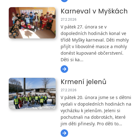
Karneval v Myškách
27.2.2026
V pátek 27. února se v
dopoledních hodinách konal ve
třídě Myšky karneval. Děti mohly
přijít v libovolné masce a mohly
donést kupované občerstvení.
Děti si ka...
Krmení jelenů
27.2.2026
V pátek 20. února jsme se s dětmi
vydali v dopoledních hodinách na
vycházku k jelenům. Jeleni si
pochutnali na dobrotách, které
jim děti přinesly. Pro děti to...