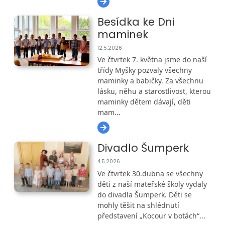
Besídka ke Dni
maminek
12.5.2026
Ve čtvrtek 7. května jsme do naší
třídy Myšky pozvaly všechny
maminky a babičky. Za všechnu
lásku, něhu a starostlivost, kterou
maminky dětem dávají, děti
mam...
Divadlo Šumperk
4.5.2026
Ve čtvrtek 30.dubna se všechny
děti z naší mateřské školy vydaly
do divadla Šumperk. Děti se
mohly těšit na shlédnutí
představení „Kocour v botách“...