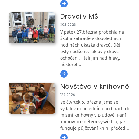
Dravci v MŠ
30.3.2026
V pátek 27.března proběhla na
školní zahradě v dopoledních
hodinách ukázka dravců. Děti
byly nadšené, jak byly dravci
ochočeni, lítali jim nad hlavy,
některéh...
Návštěva v knihovně
12.3.2026
Ve čtvrtek 5. března jsme se
vydali v dopoledních hodinách do
místní knihovny v Bludově. Paní
knihovnice dětem vysvětlila, jak
funguje půjčování knih, přečetl...