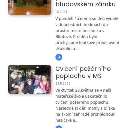
bludovském zámku
1.6.2026
V pondělí 1.června se děti vydaly
v dopoledních hodinách do
prostor místního zámku v
Bludově. Pro děti bylo
přichystané loutkové představení
„Kukulín a ...
Cvičení požárního
poplachu v MŠ
28.5.2026
Ve čtvrtek 28.května se v naší
mateřské škole uskutečnilo
cvičení požárního poplachu.
Následně si děti mohly z blízka
na školní zahradě prohlédnout
hasičské a...