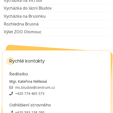
Vycházka na Vlčí důl
Vycházka do lázní Bludov
Vycházka na Brusinku
Rozhledna Brusná
Výlet ZOO Olomouc
Rychlé kontakty
Ředitelka
Mgr. Kateřina Nétková
ms.bludov@centrum.cz
+420 774 465 573
Odhlášení stravného
+420 583 238 280