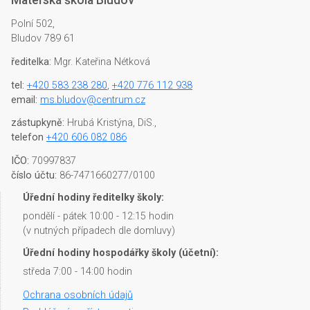
Mateřská škola Bludov
Polní 502,
Bludov 789 61
ředitelka:
Mgr. Kateřina Nétková
tel:
+420 583 238 280
,
+420 776 112 938
email:
ms.bludov@centrum.cz
zástupkyně:
Hrubá Kristýna, DiS.,
telefon
+420 606 082 086
IČO:
70997837
číslo účtu:
86-7471660277/0100
Úřední hodiny ředitelky školy:
pondělí - pátek 10:00 - 12:15 hodin
(v nutných případech dle domluvy)
Úřední hodiny hospodářky školy (účetní):
středa 7:00 - 14:00 hodin
Ochrana osobních údajů